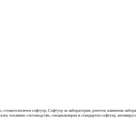
 стоматологичен софтуер, Софтуер за лаборатории, рентген, клинична лабора
алог, топлинно счетоводство, специализиран и стандартен софтуер, антивирусе