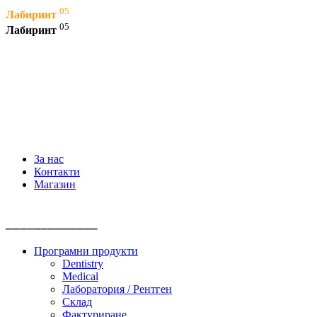
05
Лабиринт
05
Лабиринт
СОФТУЕР
ХАРДУЕР
WEB ДИЗАЙН
КОНСУЛТАЦИИ
За нас
Контакти
Магазин
_____________
Програмни продукти
Dentistry
Medical
Лаборатория / Рентген
Склад
Фактуриране