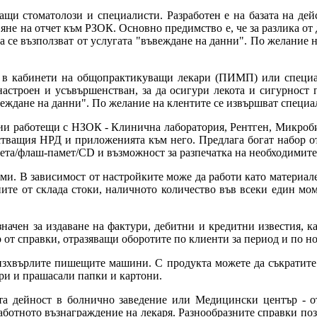
щи стоматолози и специалисти. Разработен е на базата на де
яне на отчет към РЗОК. Основно предимство е, че за разлика от
да се възползват от услугата "въвеждане на данни". По желание
та в кабинети на общопрактикуващи лекари (ПИМП) или специа
астроен и усъвършенстван, за да осигури лекота и сигурност 
ъвеждане на данни". По желание на клентите се извършват специ
ии работещи с НЗОК - Клинична лаборатория, Рентген, Микроби
йстващия НРД и приложенията към него. Предлага богат набор о
кета/флаш-памет/CD и възможност за разпечатка на необходимите
ми. В зависимост от настройките може да работи като материал
ните от склада стоки, наличното количество във всеки един м
начен за издаване на фактури, дебитни и кредитни известия, к
от справки, отразяващи оборотите по клиенти за период и по но
зхвърлите пишещите машини. С продукта можете да съкратите м
ари и прашасали папки и картони.
а дейност в болнично заведение или Медицински център - от
работното възнаграждение на лекаря. Разнообразните справки по