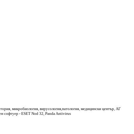
тория, микробиология, вирусология,патология, медицински център, АГ
н софтуер - ESET Nod 32, Panda Antivirus