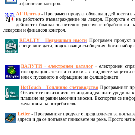
и финансов контрол.
АГ Център
-
Програмен продукт обхващащ дейността в А
на работното възнаграждение на лекаря. Продукта е 
дейността бланки значително улесняват обработката н
лекарски и финансов контрол.
REALTY - Недвижими имоти
Програмен продукт з
специални дати, подсказващи съобщения. Богат набор 
ВАЛУТИ - електронен каталог
- електронен спр
информация - текст и снимки - за видовете защитни 
или с пускането в обръщение на фалшификати.
HotTouch - Топлинно счетоводство
Програмният про
Отчитат се показанията от индивидуалните уреди на к
плащане на равни месечни вноски. Експортва се инфор
желанията на потребителя.
Letter
- Програмният продукт е предназначен за попълва
адреси и да се попълват пликовете на ръка. Просто нат