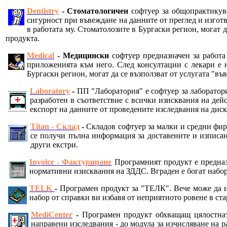
Dentistry
- Стоматологичен
софтуер за общопрактикува
сигурност при въвеждане на данните от преглед и изготв
в работата му. Стоматолозите в Бургаски регион, могат 
продукта.
Medical
- Медицински
софтуер предназначен за рабо
приложенията към него. След консултации с лекари е н
Бургаски регион, могат да се възползват от услугата "в
Laboratory
-
ПП "Лаборатория" е софтуер за лаборатор
разработен в съответствие с всички изисквания на де
експорт на данните от проведените изследвания на дис
Titan - Склад
-
Складов софтуер за малки и средни фир
се получи пълна информация за доставените и изписа
други екстри.
Invoice - Фактуриране
Програмният продукт е предназ
нормативни изисквания на ЗДДС. Вграден е богат набор 
TELK
-
Програмен продукт за "ТЕЛК". Вече може да и
набор от справки ви избавя от неприятното ровене в ст
MediCenter
-
Програмен продукт обхващащ цялостнат
направени изследвания - до модула за изчисляване на 