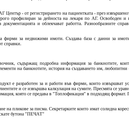
Г Център - от регистрирането на пациентката - през извършенот
строго профилиран за дейноста на лекаря по АГ. Освободен и
а документацията и облекчават работта. Разнообразните спра
а фирми за недвижими имоти. Създава база с данни за имоти
от справки.
авочник, съдържащ подробна информация за банкнотите, коит
елементи на банкнотите, история на създаването им, любопитни
дукт е разработен за и работи във фирми, които извършват у
лиентите и се извършва калкулация на сумите. Пресмята се урав
мация, която се предава в "Топлофикация" в подходящ формат. П
не на пликове за писма. Секретарките които имат солидна корес
искате бутона "ПЕЧАТ"