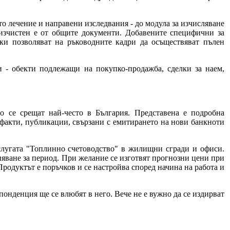
о лечение и направени изследвания - до модула за изчисляване
 изчистен е от общите документи. Добавените специфични за
вки позволяват на ръководните кадри да осъществяват пълен
 - обекти подлежащи на покупко-продажба, сделки за наем,
о се срещат най-често в България. Представена е подробна
 факти, публикации, свързани с емитирането на нови банкноти
слугата "Топлинно счетоводство" в жилищни сгради и офиси.
няване за период. При желание се изготвят прогнозни цени при
родуктът е поръчков и се настройва според начина на работа и
понденция ще се влюбят в него. Вече не е вужно да се издирват