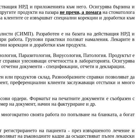
йстващия НРД и приложенията към него. Осигурява бързина и
 другите продукти на пазара
не пречи, а помага
на стоматолога
 на клентите се извършват специални корекции и доработки към
листи (СИМП). Разработен е на базата на действащия НРД и
при работа. Групови практики ползват намаления. Лекарите в
ални корекции и доработки към продукта.
ология, Паразитология, Вирусология, Патология. Продуктът е
т справки улесняващи отчетността в лабораторията. Осигурява
 отчетни документи - спецификации, отчети и декларации.
ен или продуктов склад. Разнообразните справки позволяват да
омент, преференциални клиенти заслужаващи отстъпки и много
асови ордери. Форматът на печатните документи е съобразен с
мер на документ, начин на фактуриране и др.
ногократно своята работа по попълване на бланката, а богат
 регистрирането на пациента - през извършеното лечение и
зволяват на ръководните кадри да осъществяват пълен лекарски