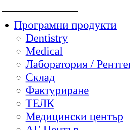
_____________
Програмни продукти
Dentistry
Medical
Лаборатория / Рентге
Склад
Фактуриране
ТЕЛК
Медицински център
АГ Център