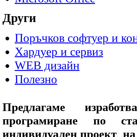
Други
Поръчков софтуер и ко
Хардуер и сервиз
WEB дизайн
Полезно
Предлагаме израб
програмиране по ст
индивидуален проект на